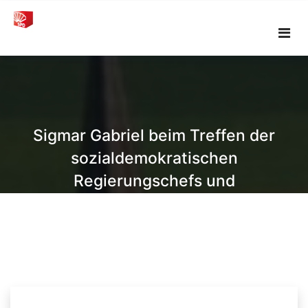
Skip
to
content
Sigmar Gabriel beim Treffen der
sozialdemokratischen
Regierungschefs und
stellvertretenden Regierungschefs in
Paris