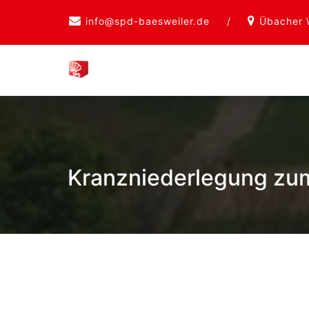
Skip
info@spd-baesweiler.de
/
Übacher 
to
content
Kranzniederlegung zum