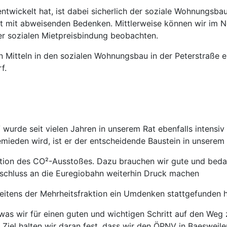
entwickelt hat, ist dabei sicherlich der soziale Wohnungsba
iert mit abweisenden Bedenken. Mittlerweise können wir im
er sozialen Mietpreisbindung beobachten.
n Mitteln in den sozialen Wohnungsbau in der Peterstraße e
f.
wurde seit vielen Jahren in unserem Rat ebenfalls intens
ieden wird, ist er der entscheidende Baustein in unserem 
ktion des CO²-Ausstoßes. Dazu brauchen wir gute und bed
chluss an die Euregiobahn weiterhin Druck machen
eitens der Mehrheitsfraktion ein Umdenken stattgefunden h
, was wir für einen guten und wichtigen Schritt auf den Weg
es Ziel halten wir daran fest, dass wir den ÖPNV in Baeswei