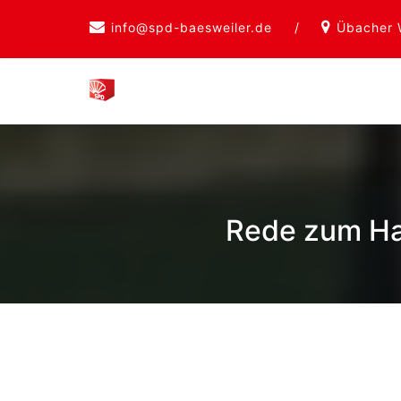
Skip
info@spd-baesweiler.de
/
Übacher 
to
content
Rede zum Ha