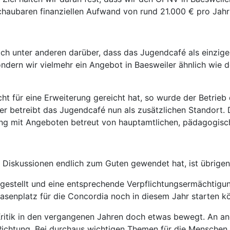
haubaren finanziellen Aufwand von rund 21.000 € pro Jahr
ich unter anderen darüber, dass das Jugendcafé als einzig
sondern wir vielmehr ein Angebot in Baesweiler ähnlich wie 
ht für eine Erweiterung gereicht hat, so wurde der Betrie
r betreibt das Jugendcafé nun als zusätzlichen Standort. 
tung mit Angeboten betreut von hauptamtlichen, pädagogisc
 Diskussionen endlich zum Guten gewendet hat, ist übrigen
ngestellt und eine entsprechende Verpflichtungsermächtigu
rasenplatz für die Concordia noch in diesem Jahr starten k
 Kritik in den vergangenen Jahren doch etwas bewegt. An and
Richtung. Bei durchaus wichtigen Themen für die Menschen 